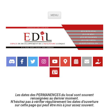
Association de jeux EDIL
Espace de Développement de L'Imaginaire Ludique, association ludique
Aller
bordelaise
MENU
au
contenu
Les dates des PERMANENCES du local sont souvent
renseignées au dernier moment.
N’hésitez pas à vérifier régulièrement les dates d’ouverture
sur cette page qui peut être mis à jour assez souvent.