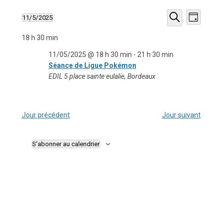
Recherche
Navigati
11/5/2025
et
de
Jour
Sélectionnez
navigation
vues
Recherche
une
de
Évèneme
18 h 30 min
date.
vues
Évènements
11/05/2025 @ 18 h 30 min
-
21 h 30 min
Séance de Ligue Pokémon
EDIL
5 place sainte eulalie, Bordeaux
Jour précédent
Jour suivant
S’abonner au calendrier