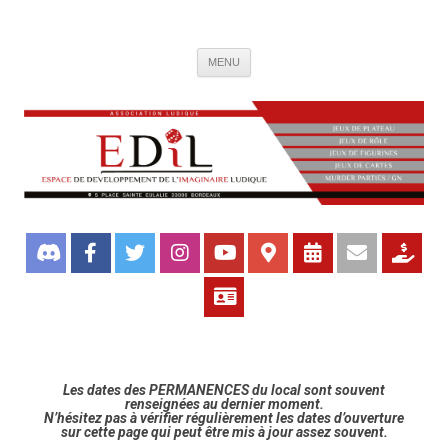
Association de jeux EDIL
Espace de Développement de L'Imaginaire Ludique, association ludique
Aller
bordelaise
MENU
au
contenu
Les dates des PERMANENCES du local sont souvent
renseignées au dernier moment.
N’hésitez pas à vérifier régulièrement les dates d’ouverture
sur cette page qui peut être mis à jour assez souvent.