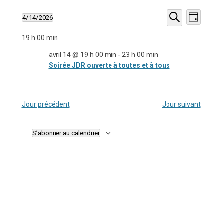
Recherche
Navigati
4/14/2026
et
de
Jour
Sélectionnez
navigation
vues
Recherche
une
de
Évèneme
19 h 00 min
date.
vues
Évènements
avril 14 @ 19 h 00 min
-
23 h 00 min
Soirée JDR ouverte à toutes et à tous
Jour précédent
Jour suivant
S’abonner au calendrier