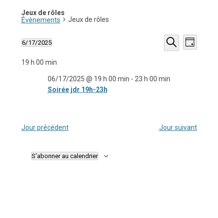
Jeux de rôles
Jeux de rôles
Évènements
Recherche
Navigati
6/17/2025
et
de
Jour
Sélectionnez
navigation
vues
Recherche
une
de
Évèneme
19 h 00 min
date.
vues
Évènements
06/17/2025 @ 19 h 00 min
-
23 h 00 min
Soirée jdr 19h-23h
Jour précédent
Jour suivant
S’abonner au calendrier