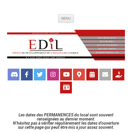
Association de jeux EDIL
Espace de Développement de L'Imaginaire Ludique, association ludique
Aller
bordelaise
MENU
au
contenu
Les dates des PERMANENCES du local sont souvent
renseignées au dernier moment.
N’hésitez pas à vérifier régulièrement les dates d’ouverture
sur cette page qui peut être mis à jour assez souvent.