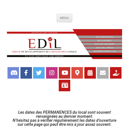
Association de jeux EDIL
Espace de Développement de L'Imaginaire Ludique, association ludique
Aller
bordelaise
MENU
au
contenu
Les dates des PERMANENCES du local sont souvent
renseignées au dernier moment.
N’hésitez pas à vérifier régulièrement les dates d’ouverture
sur cette page qui peut être mis à jour assez souvent.