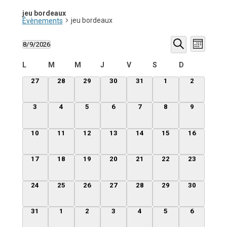
jeu bordeaux
jeu bordeaux
Évènements
Recherche
Navigati
8/9/2026
et
de
Mois
Sélectionnez
navigation
vues
Recherche
une
de
Évèneme
Calendrier
L
M
M
J
V
S
D
date.
vues
de
Évènements
Évènements
0
0
0
0
0
0
0
27
28
29
30
31
1
2
évènement,
évènement,
évènement,
évènement,
évènement,
évènement,
évènement
0
0
0
0
0
0
0
3
4
5
6
7
8
9
évènement,
évènement,
évènement,
évènement,
évènement,
évènement,
évènement
0
0
0
0
0
0
0
10
11
12
13
14
15
16
évènement,
évènement,
évènement,
évènement,
évènement,
évènement,
évènement,
0
0
0
0
0
0
0
17
18
19
20
21
22
23
évènement,
évènement,
évènement,
évènement,
évènement,
évènement,
évènement,
0
0
0
0
0
0
0
24
25
26
27
28
29
30
évènement,
évènement,
évènement,
évènement,
évènement,
évènement,
évènement,
0
0
0
0
0
0
0
31
1
2
3
4
5
6
évènement,
évènement,
évènement,
évènement,
évènement,
évènement,
évènement