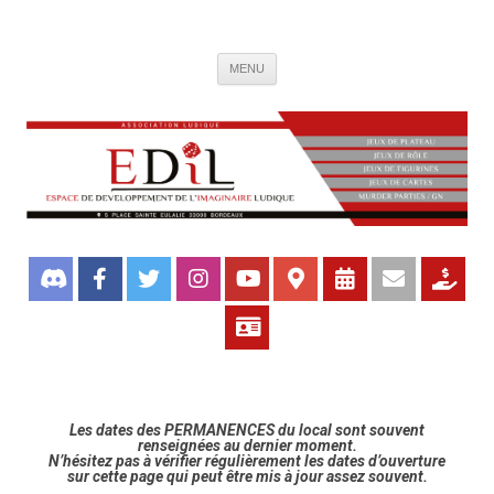
Association de jeux EDIL
Espace de Développement de L'Imaginaire Ludique, association ludique
Aller
bordelaise
MENU
au
contenu
Les dates des PERMANENCES du local sont souvent
renseignées au dernier moment.
N’hésitez pas à vérifier régulièrement les dates d’ouverture
sur cette page qui peut être mis à jour assez souvent.