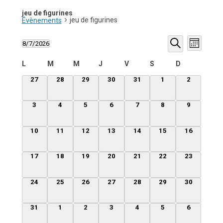
jeu de figurines
jeu de figurines
Évènements
Recherche
Navigati
8/7/2026
et
de
Mois
Sélectionnez
navigation
vues
Recherche
une
de
Évèneme
Calendrier
L
M
M
J
V
S
D
date.
vues
de
Évènements
Évènements
0
0
0
0
0
0
0
27
28
29
30
31
1
2
évènement,
évènement,
évènement,
évènement,
évènement,
évènement,
évènement
0
0
0
0
0
0
0
3
4
5
6
7
8
9
évènement,
évènement,
évènement,
évènement,
évènement,
évènement,
évènement
0
0
0
0
0
0
0
10
11
12
13
14
15
16
évènement,
évènement,
évènement,
évènement,
évènement,
évènement,
évènement,
0
0
0
0
0
0
0
17
18
19
20
21
22
23
évènement,
évènement,
évènement,
évènement,
évènement,
évènement,
évènement,
0
0
0
0
0
0
0
24
25
26
27
28
29
30
évènement,
évènement,
évènement,
évènement,
évènement,
évènement,
évènement,
0
0
0
0
0
0
0
31
1
2
3
4
5
6
évènement,
évènement,
évènement,
évènement,
évènement,
évènement,
évènement