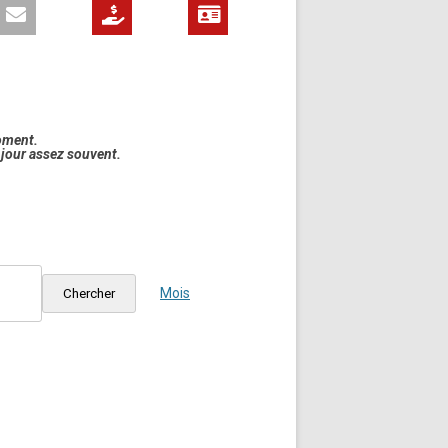
oment.
à jour assez souvent.
Navigation
de
Mois
Chercher
vues
Évènement