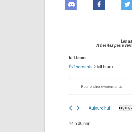
Les d
N’hésitez pas à véri
kill team
kill team
Évènements
Recherche
Saisir
et
mot-
navigation
clé.
de
Rechercher
vues
Évènements
Évènements
par
mot-
Aujourd'hui
06/01/
clé.
Sélect
une
date.
14 h 00 min