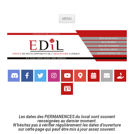
Association de jeux EDIL
Espace de Développement de L'Imaginaire Ludique, association ludique
Aller
bordelaise
MENU
au
contenu
Les dates des PERMANENCES du local sont souvent
renseignées au dernier moment.
N’hésitez pas à vérifier régulièrement les dates d’ouverture
sur cette page qui peut être mis à jour assez souvent.