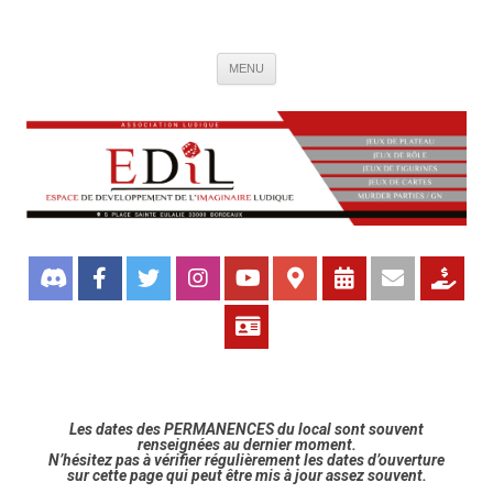
Association de jeux EDIL
Espace de Développement de L'Imaginaire Ludique, association ludique
Aller
bordelaise
MENU
au
contenu
Les dates des PERMANENCES du local sont souvent
renseignées au dernier moment.
N’hésitez pas à vérifier régulièrement les dates d’ouverture
sur cette page qui peut être mis à jour assez souvent.