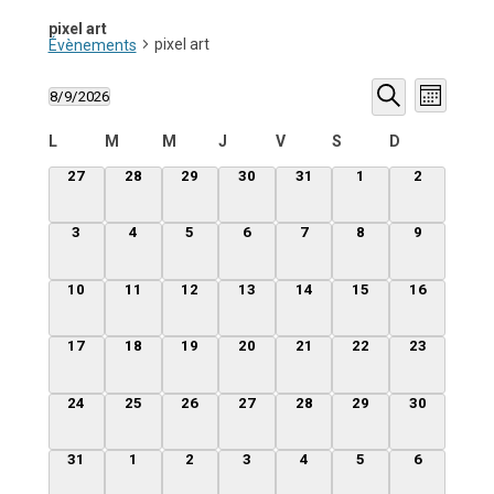
pixel art
pixel art
Évènements
Recherche
Navigati
8/9/2026
et
de
Mois
Sélectionnez
navigation
vues
Recherche
une
de
Évèneme
Calendrier
L
M
M
J
V
S
D
date.
vues
de
Évènements
Évènements
0
0
0
0
0
0
0
27
28
29
30
31
1
2
évènement,
évènement,
évènement,
évènement,
évènement,
évènement,
évènement
0
0
0
0
0
0
0
3
4
5
6
7
8
9
évènement,
évènement,
évènement,
évènement,
évènement,
évènement,
évènement
0
0
0
0
0
0
0
10
11
12
13
14
15
16
évènement,
évènement,
évènement,
évènement,
évènement,
évènement,
évènement,
0
0
0
0
0
0
0
17
18
19
20
21
22
23
évènement,
évènement,
évènement,
évènement,
évènement,
évènement,
évènement,
0
0
0
0
0
0
0
24
25
26
27
28
29
30
évènement,
évènement,
évènement,
évènement,
évènement,
évènement,
évènement,
0
0
0
0
0
0
0
31
1
2
3
4
5
6
évènement,
évènement,
évènement,
évènement,
évènement,
évènement,
évènement