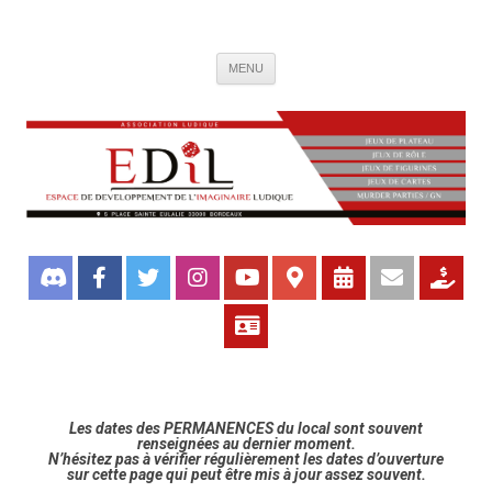
Association de jeux EDIL
Espace de Développement de L'Imaginaire Ludique, association ludique
Aller
bordelaise
MENU
au
contenu
Les dates des PERMANENCES du local sont souvent
renseignées au dernier moment.
N’hésitez pas à vérifier régulièrement les dates d’ouverture
sur cette page qui peut être mis à jour assez souvent.