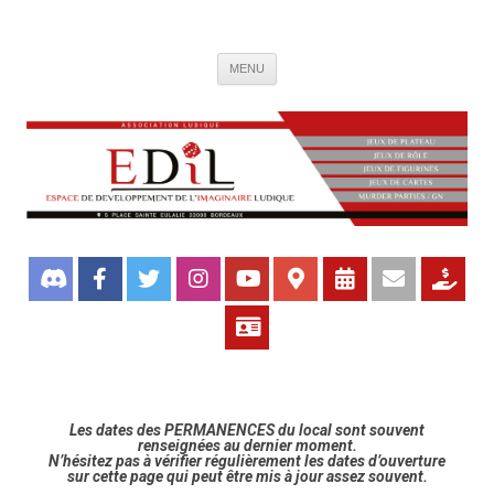
Association de jeux EDIL
Espace de Développement de L'Imaginaire Ludique, association ludique
Aller
bordelaise
MENU
au
contenu
Les dates des PERMANENCES du local sont souvent
renseignées au dernier moment.
N’hésitez pas à vérifier régulièrement les dates d’ouverture
sur cette page qui peut être mis à jour assez souvent.