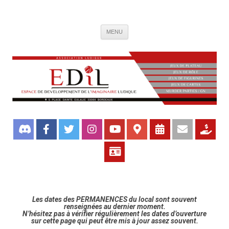
Association de jeux EDIL
Espace de Développement de L'Imaginaire Ludique, association ludique
Aller
bordelaise
MENU
au
contenu
Les dates des PERMANENCES du local sont souvent
renseignées au dernier moment.
N’hésitez pas à vérifier régulièrement les dates d’ouverture
sur cette page qui peut être mis à jour assez souvent.