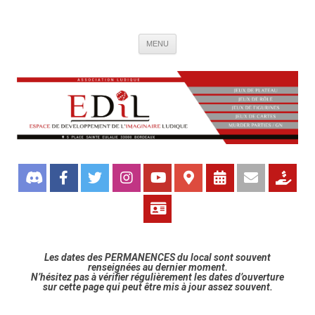
Association de jeux EDIL
Espace de Développement de L'Imaginaire Ludique, association ludique
Aller
bordelaise
MENU
au
contenu
Les dates des PERMANENCES du local sont souvent
renseignées au dernier moment.
N’hésitez pas à vérifier régulièrement les dates d’ouverture
sur cette page qui peut être mis à jour assez souvent.