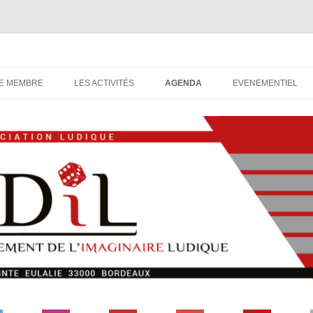
udique, association ludique bordelaise
DIL
Aller
au
E MEMBRE
LES ACTIVITÉS
AGENDA
EVENEMENTIEL
contenu