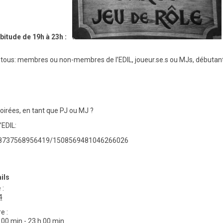
abitude
de 19h à 23h :
 à tous: membres ou non-membres de l’EDIL, joueur.se.s ou MJs, débutan
irées, en tant que PJ ou MJ ?
’EDIL:
838737568956419/1508569481046266026
ils
 :
4
e :
 00 min - 23 h 00 min