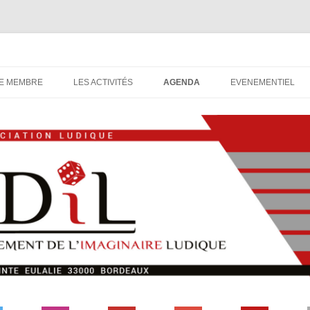
udique, association ludique bordelaise
DIL
Aller
au
E MEMBRE
LES ACTIVITÉS
AGENDA
EVENEMENTIEL
contenu