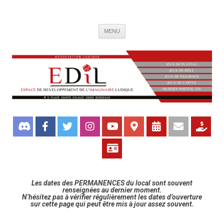
Association de jeux EDIL
Espace de Développement de L'Imaginaire Ludique, association ludique
Aller
bordelaise
MENU
au
contenu
Les dates des PERMANENCES du local sont souvent
renseignées au dernier moment.
N’hésitez pas à vérifier régulièrement les dates d’ouverture
sur cette page qui peut être mis à jour assez souvent.