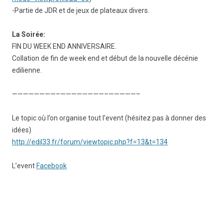
-Partie de JDR et de jeux de plateaux divers.
La Soirée:
FIN DU WEEK END ANNIVERSAIRE.
Collation de fin de week end et début de la nouvelle décénie
edilienne.
————————–
————————–
—————–
Le topic où l’on organise tout l’event (hésitez pas à donner des
idées)
http://edil33.fr/forum/
viewtopic.php?f=13&t=134
L’event
Facebook