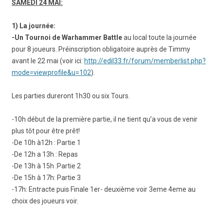
SAMEDI 24 MAI:
1) La journée:
-Un Tournoi de Warhammer Battle
au local toute la journée
pour 8 joueurs. Préinscription obligatoire auprès de Timmy
avant le 22 mai (voir ici:
http://edil33.fr/forum/
memberlist.php?
mode=viewpro
file&u=102
).
Les parties dureront 1h30 ou six Tours.
-10h début de la première partie, il ne tient qu’a vous de venir
plus tôt pour être prêt!
-De 10h à12h : Partie 1
-De 12h a 13h : Repas
-De 13h à 15h :Partie 2
-De 15h à 17h: Partie 3
-17h: Entracte puis Finale 1er- deuxième voir 3eme 4eme au
choix des joueurs voir.