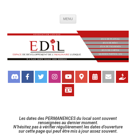
Association de jeux EDIL
Espace de Développement de L'Imaginaire Ludique, association ludique
Aller
bordelaise
MENU
au
contenu
Les dates des PERMANENCES du local sont souvent
renseignées au dernier moment.
N’hésitez pas à vérifier régulièrement les dates d’ouverture
sur cette page qui peut être mis à jour assez souvent.