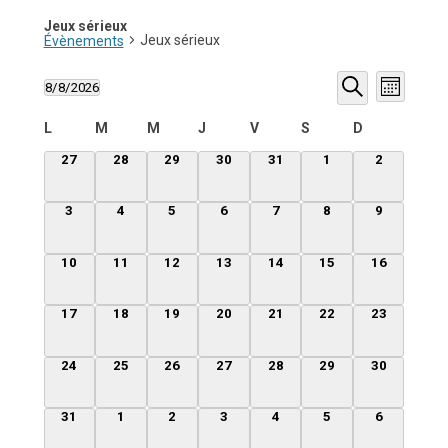
Jeux sérieux
Jeux sérieux
Évènements
Recherche
Navigati
8/8/2026
et
de
Mois
Sélectionnez
navigation
vues
Recherche
une
de
Évèneme
Calendrier
L
M
M
J
V
S
D
date.
vues
de
Évènements
Évènements
0
0
0
0
0
0
0
27
28
29
30
31
1
2
évènement,
évènement,
évènement,
évènement,
évènement,
évènement,
évènement
0
0
0
0
0
0
0
3
4
5
6
7
8
9
évènement,
évènement,
évènement,
évènement,
évènement,
évènement,
évènement
0
0
0
0
0
0
0
10
11
12
13
14
15
16
évènement,
évènement,
évènement,
évènement,
évènement,
évènement,
évènement,
0
0
0
0
0
0
0
17
18
19
20
21
22
23
évènement,
évènement,
évènement,
évènement,
évènement,
évènement,
évènement,
0
0
0
0
0
0
0
24
25
26
27
28
29
30
évènement,
évènement,
évènement,
évènement,
évènement,
évènement,
évènement,
0
0
0
0
0
0
0
31
1
2
3
4
5
6
évènement,
évènement,
évènement,
évènement,
évènement,
évènement,
évènement