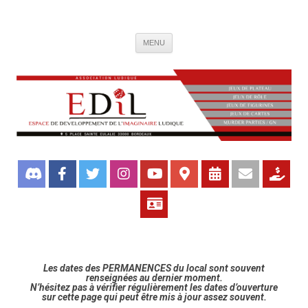
Association de jeux EDIL
Espace de Développement de L'Imaginaire Ludique, association ludique
Aller
bordelaise
MENU
au
contenu
Les dates des PERMANENCES du local sont souvent
renseignées au dernier moment.
N’hésitez pas à vérifier régulièrement les dates d’ouverture
sur cette page qui peut être mis à jour assez souvent.