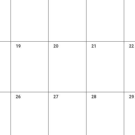
0
0
0
0
19
20
21
22
,
évènement,
évènement,
évènement,
év
0
0
0
0
26
27
28
29
,
évènement,
évènement,
évènement,
év