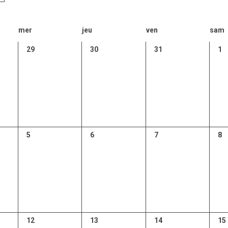
mer
jeu
ven
sam
0
0
0
0
29
30
31
1
,
évènement,
évènement,
évènement,
év
0
0
0
0
5
6
7
8
,
évènement,
évènement,
évènement,
év
0
0
0
0
12
13
14
15
,
évènement,
évènement,
évènement,
év