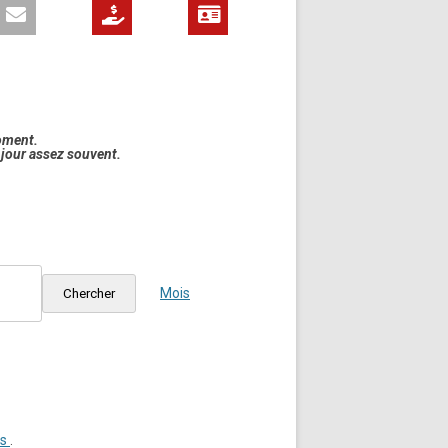
oment.
à jour assez souvent.
Navigation
de
Mois
Chercher
vues
Évènement
ts
.