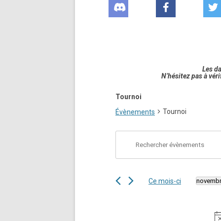
Les d
N’hésitez pas à véri
Tournoi
Tournoi
Évènements
Recherche
Saisir
et
mot-
navigation
clé.
de
Rechercher
vues
Évènements
Évènements
par
mot-
Ce mois-ci
novembr
clé.
Sélecti
une
date.