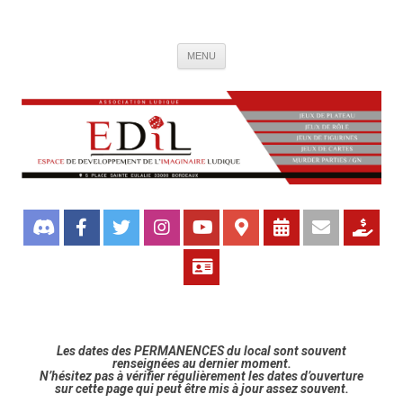
Association de jeux EDIL
Espace de Développement de L'Imaginaire Ludique, association ludique
Aller
bordelaise
MENU
au
contenu
Les dates des PERMANENCES du local sont souvent
renseignées au dernier moment.
N’hésitez pas à vérifier régulièrement les dates d’ouverture
sur cette page qui peut être mis à jour assez souvent.