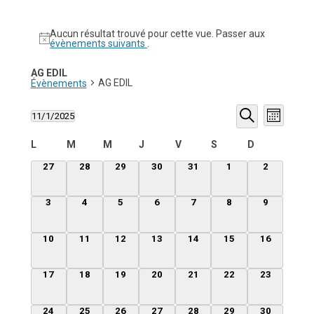
Aucun résultat trouvé pour cette vue. Passer aux
évènements suivants
.
AG EDIL
AG EDIL
Évènements
Recherche
Navigati
11/1/2025
et
de
Mois
Sélectionnez
navigation
vues
Recherche
une
de
Évèneme
Calendrier
L
M
M
J
V
S
D
date.
vues
de
Évènements
Évènements
0
0
0
0
0
0
0
27
28
29
30
31
1
2
évènement,
évènement,
évènement,
évènement,
évènement,
évènement,
évènement
0
0
0
0
0
0
0
3
4
5
6
7
8
9
évènement,
évènement,
évènement,
évènement,
évènement,
évènement,
évènement
0
0
0
0
0
0
0
10
11
12
13
14
15
16
évènement,
évènement,
évènement,
évènement,
évènement,
évènement,
évènement,
0
0
0
0
0
0
0
17
18
19
20
21
22
23
évènement,
évènement,
évènement,
évènement,
évènement,
évènement,
évènement,
0
0
0
0
0
0
0
24
25
26
27
28
29
30