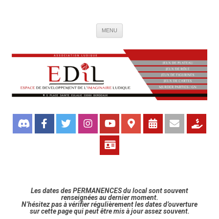
Association de jeux EDIL
Espace de Développement de L'Imaginaire Ludique, association ludique
Aller
bordelaise
MENU
au
contenu
Les dates des PERMANENCES du local sont souvent
renseignées au dernier moment.
N’hésitez pas à vérifier régulièrement les dates d’ouverture
sur cette page qui peut être mis à jour assez souvent.