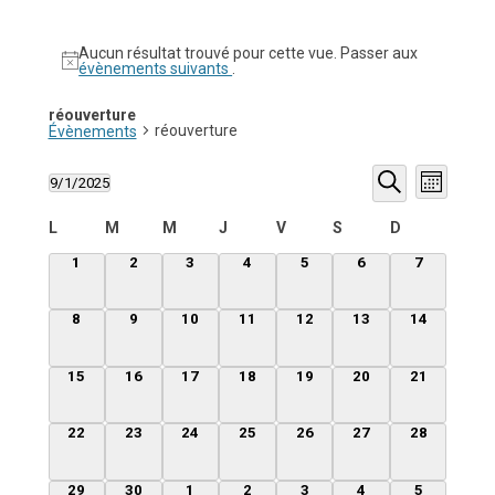
Aucun résultat trouvé pour cette vue. Passer aux
évènements suivants
.
réouverture
réouverture
Évènements
Recherche
Navigati
9/1/2025
et
de
Mois
Sélectionnez
navigation
vues
Recherche
une
de
Évèneme
Calendrier
L
M
M
J
V
S
D
date.
vues
de
Évènements
Évènements
0
0
0
0
0
0
0
1
2
3
4
5
6
7
évènement,
évènement,
évènement,
évènement,
évènement,
évènement,
évènement
0
0
0
0
0
0
0
8
9
10
11
12
13
14
évènement,
évènement,
évènement,
évènement,
évènement,
évènement,
évènement,
0
0
0
0
0
0
0
15
16
17
18
19
20
21
évènement,
évènement,
évènement,
évènement,
évènement,
évènement,
évènement,
0
0
0
0
0
0
0
22
23
24
25
26
27
28
évènement,
évènement,
évènement,
évènement,
évènement,
évènement,
évènement,
0
0
0
0
0
0
0
29
30
1
2
3
4
5