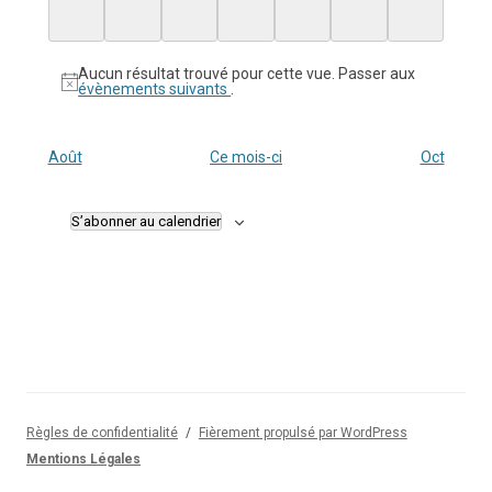
évènement,
évènement,
évènement,
évènement,
évènement,
évènement,
évènement
Aucun résultat trouvé pour cette vue. Passer aux
évènements suivants
.
Août
Ce mois-ci
Oct
S’abonner au calendrier
Règles de confidentialité
Fièrement propulsé par WordPress
Mentions Légales