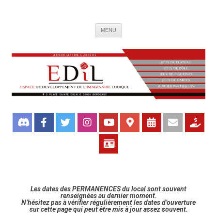
Association de jeux EDIL
Espace de Développement de L'Imaginaire Ludique, association ludique
Aller
bordelaise
MENU
au
contenu
Les dates des PERMANENCES du local sont souvent
renseignées au dernier moment.
N’hésitez pas à vérifier régulièrement les dates d’ouverture
sur cette page qui peut être mis à jour assez souvent.