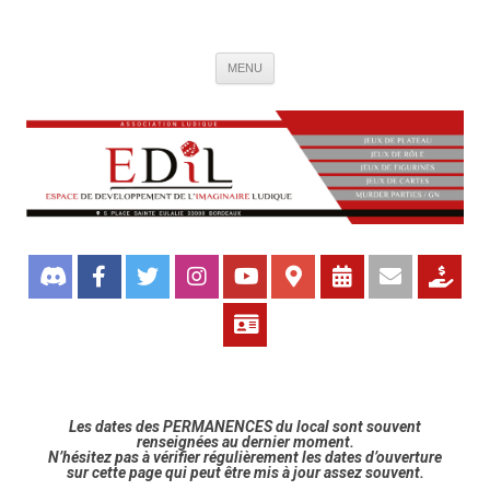
Association de jeux EDIL
Espace de Développement de L'Imaginaire Ludique, association ludique
Aller
bordelaise
MENU
au
contenu
Les dates des PERMANENCES du local sont souvent
renseignées au dernier moment.
N’hésitez pas à vérifier régulièrement les dates d’ouverture
sur cette page qui peut être mis à jour assez souvent.