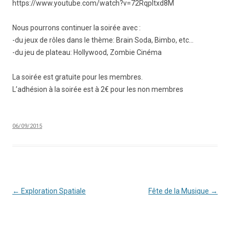
https://www.youtube.com/watch?v=72RqpItxd8M
Nous pourrons continuer la soirée avec :
-du jeux de rôles dans le thème: Brain Soda, Bimbo, etc…
-du jeu de plateau: Hollywood, Zombie Cinéma
La soirée est gratuite pour les membres.
L’adhésion à la soirée est à 2€ pour les non membres
06/09/2015
Navigation
←
Exploration Spatiale
Fête de la Musique
→
des
articles