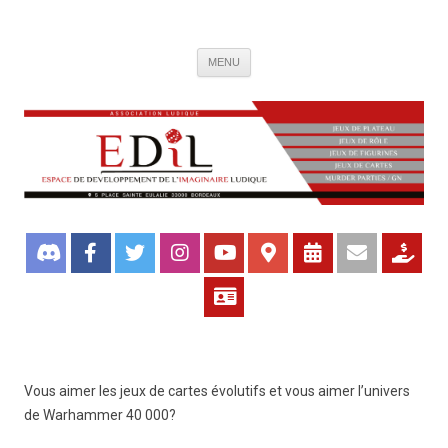
Association de jeux EDIL
Espace de Développement de L'Imaginaire Ludique, association ludique
Aller
bordelaise
MENU
au
contenu
Vous aimer les jeux de cartes évolutifs et vous aimer l’univers
de Warhammer 40 000?