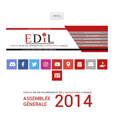
Association de jeux EDIL
Espace de Développement de L'Imaginaire Ludique, association ludique
Aller
bordelaise
MENU
au
contenu