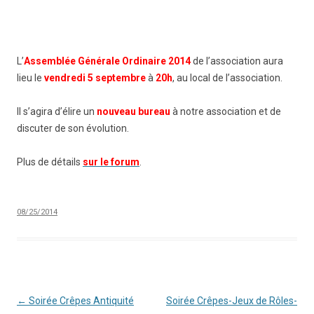
L’
Assemblée Générale Ordinaire 2014
de l’association aura
lieu le
vendredi 5 septembre
à
20h
, au local de l’association.
Il s’agira d’élire un
nouveau bureau
à notre association et de
discuter de son évolution.
Plus de détails
sur le forum
.
08/25/2014
Navigation
←
Soirée Crêpes Antiquité
Soirée Crêpes-Jeux de Rôles-