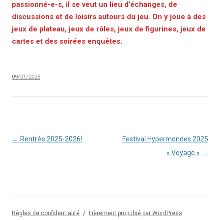
passionné-e-s, il se veut un lieu d’échanges, de
discussions et de loisirs autours du jeu. On y joue à des
jeux de plateau, jeux de rôles, jeux de figurines, jeux de
cartes et des soirées enquêtes.
09/01/2025
Navigation
←
Rentrée 2025-2026!
Festival Hypermondes 2025
des
« Voyage »
→
articles
Règles de confidentialité
Fièrement propulsé par WordPress