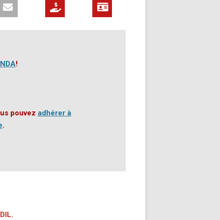
ENDA
!
 vous pouvez
adhérer à
e
.
EDIL
.