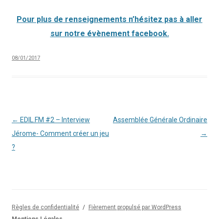
Pour plus de renseignements n’hésitez pas à aller
sur notre évènement facebook.
08/01/2017
Navigation
←
EDIL.FM #2 – Interview
Assemblée Générale Ordinaire
des
Jérome- Comment créer un jeu
→
articles
?
Règles de confidentialité
Fièrement propulsé par WordPress
Mentions Légales