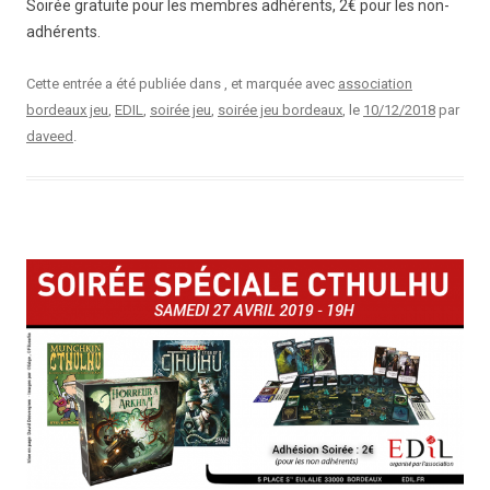
Soirée gratuite pour les membres adhérents, 2€ pour les non-
adhérents.
Cette entrée a été publiée dans , et marquée avec
association
bordeaux jeu
,
EDIL
,
soirée jeu
,
soirée jeu bordeaux
, le
10/12/2018
par
daveed
.