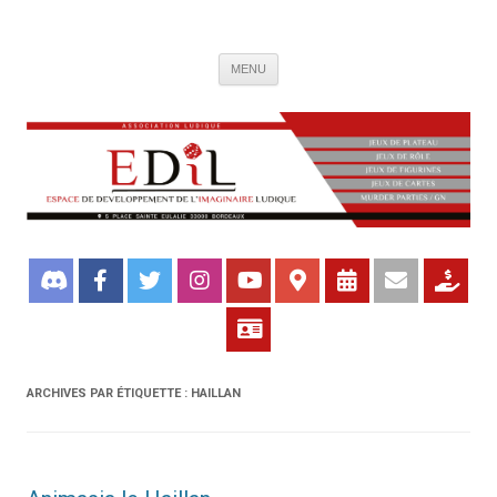
Association de jeux EDIL
Espace de Développement de L'Imaginaire Ludique, association ludique
Aller
bordelaise
MENU
au
contenu
ARCHIVES PAR ÉTIQUETTE :
HAILLAN