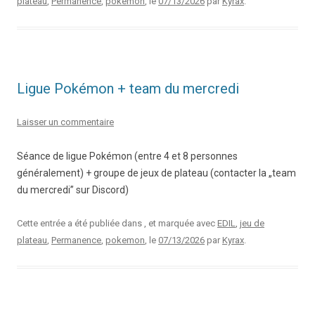
plateau
,
Permanence
,
pokemon
, le
07/13/2026
par
Kyrax
.
Ligue Pokémon + team du mercredi
Laisser un commentaire
Séance de ligue Pokémon (entre 4 et 8 personnes
généralement) + groupe de jeux de plateau (contacter la „team
du mercredi” sur Discord)
Cette entrée a été publiée dans , et marquée avec
EDIL
,
jeu de
plateau
,
Permanence
,
pokemon
, le
07/13/2026
par
Kyrax
.