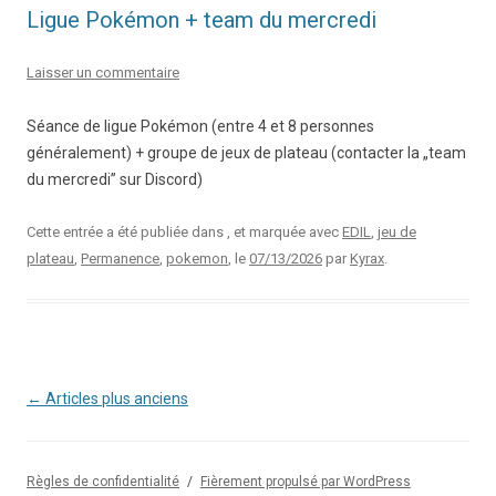
Ligue Pokémon + team du mercredi
Laisser un commentaire
Séance de ligue Pokémon (entre 4 et 8 personnes
généralement) + groupe de jeux de plateau (contacter la „team
du mercredi” sur Discord)
Cette entrée a été publiée dans , et marquée avec
EDIL
,
jeu de
plateau
,
Permanence
,
pokemon
, le
07/13/2026
par
Kyrax
.
Navigation
←
Articles plus anciens
des
articles
Règles de confidentialité
Fièrement propulsé par WordPress