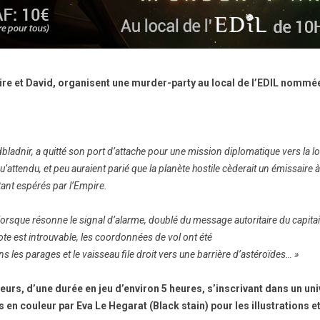
e et David, organisent une murder-party au local de l’EDIL nommée
idbladnir, a quitté son port d’attache pour une mission diplomatique vers la 
qu’attendu, et peu auraient parié que la planète hostile cèderait un émissaire à 
tant espérés par l’Empire.
s lorsque résonne le signal d’alarme, doublé du message autoritaire du capi
lote est introuvable, les coordonnées de vol ont été
 les parages et le vaisseau file droit vers une barrière d’astéroïdes… »
ueurs, d’une durée en jeu d’environ 5 heures, s’inscrivant dans un uni
s en couleur par Eva Le Hegarat (Black stain) pour les illustrations e