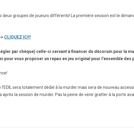
c deux groupes de joueurs différents! La première session est le diman
r>>
CLIQUEZ ICI!!
régler par chèque) celle-ci servant à financer du décorum pour la mu
ussi pour vous proposer un repas en jeu original pour l’ensemble des 
ence!
e l’EDIL sera totalement dédié à la murder mais sera de nouveau access
a après la session de murder. Pas la peine de venir gratter à la porte ava