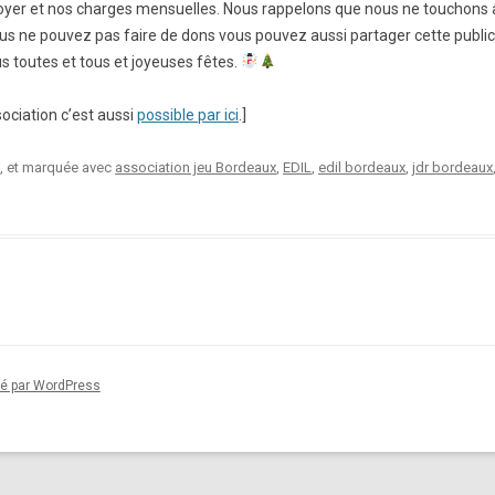
 loyer et nos charges mensuelles. Nous rappelons que nous ne touchons
ous ne pouvez pas faire de dons vous pouvez aussi partager cette publica
s toutes et tous et joyeuses fêtes.
ociation c’est aussi
possible par ici
.]
, et marquée avec
association jeu Bordeaux
,
EDIL
,
edil bordeaux
,
jdr bordeaux
sé par WordPress