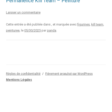
Permanence Kill Team – Peinture
Laisser un commentaire
Cette entrée a été publiée dans , et marquée avec
figurines
,
kill team
,
peinturee
, le
05/30/2025
par
panda
.
Règles de confidentialité
Fièrement propulsé par WordPress
Mentions Légales