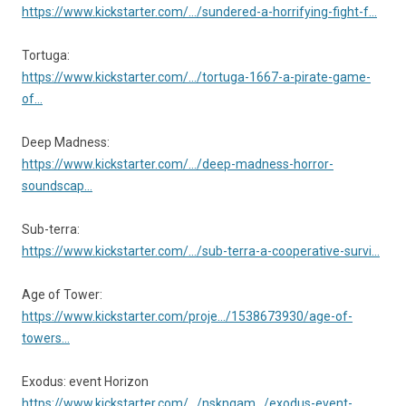
https://www.kickstarter.com/…/sundered-a-horrifying-fight-f…
Tortuga:
https://www.kickstarter.com/…/tortuga-1667-a-pirate-game-
of…
Deep Madness:
https://www.kickstarter.com/…/deep-madness-horror-
soundscap…
Sub-terra:
https://www.kickstarter.com/…/sub-terra-a-cooperative-survi…
Age of Tower:
https://www.kickstarter.com/proje…/1538673930/age-of-
towers…
Exodus: event Horizon
https://www.kickstarter.com/…/nskngam…/exodus-event-