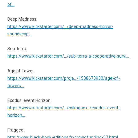
of…
Deep Madness:
https://www.kickstarter.com/…/deep-madness-horror-
soundscap…
Sub-terra:
https://www.kickstarter.com/…/sub-terra-a-cooperative-survi…
Age of Tower:
https://www.kickstarter.com/proje…/1538673930/age-of-
towers…
Exodus: event Horizon
https://www.kickstarter.com/…/nskngam…/exodus-event-
horizon…
Fragged:
http://www.black-book-editions.fr/crowdfunding-57.html