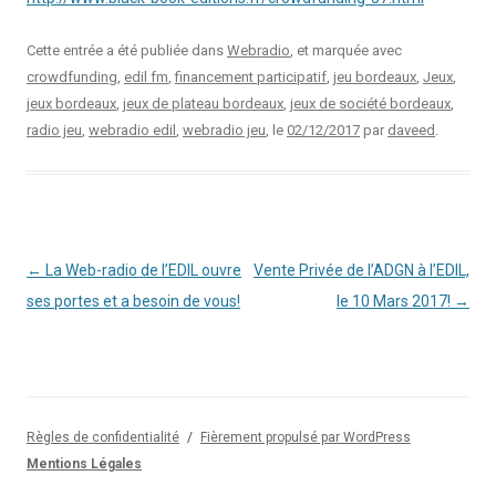
Cette entrée a été publiée dans
Webradio
, et marquée avec
crowdfunding
,
edil fm
,
financement participatif
,
jeu bordeaux
,
Jeux
,
jeux bordeaux
,
jeux de plateau bordeaux
,
jeux de société bordeaux
,
radio jeu
,
webradio edil
,
webradio jeu
, le
02/12/2017
par
daveed
.
Navigation
←
La Web-radio de l’EDIL ouvre
Vente Privée de l’ADGN à l’EDIL,
des
ses portes et a besoin de vous!
le 10 Mars 2017!
→
articles
Règles de confidentialité
Fièrement propulsé par WordPress
Mentions Légales