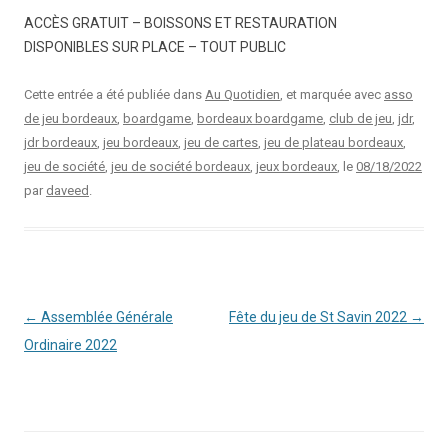
ACCÈS GRATUIT – BOISSONS ET RESTAURATION
DISPONIBLES SUR PLACE – TOUT PUBLIC
Cette entrée a été publiée dans
Au Quotidien
, et marquée avec
asso
de jeu bordeaux
,
boardgame
,
bordeaux boardgame
,
club de jeu
,
jdr
,
jdr bordeaux
,
jeu bordeaux
,
jeu de cartes
,
jeu de plateau bordeaux
,
jeu de société
,
jeu de société bordeaux
,
jeux bordeaux
, le
08/18/2022
par
daveed
.
Navigation
←
Assemblée Générale
Fête du jeu de St Savin 2022
→
des
Ordinaire 2022
articles