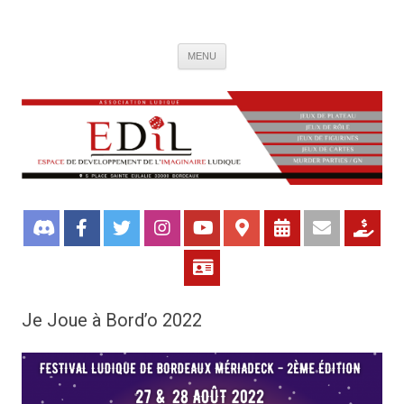
Association de jeux EDIL
Espace de Développement de L'Imaginaire Ludique, association ludique
Aller
bordelaise
MENU
au
contenu
Je Joue à Bord’o 2022