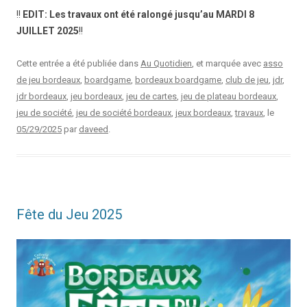
!!
EDIT: Les travaux ont été ralongé jusqu’au MARDI 8
JUILLET 2025
!!
Cette entrée a été publiée dans
Au Quotidien
, et marquée avec
asso
de jeu bordeaux
,
boardgame
,
bordeaux boardgame
,
club de jeu
,
jdr
,
jdr bordeaux
,
jeu bordeaux
,
jeu de cartes
,
jeu de plateau bordeaux
,
jeu de société
,
jeu de société bordeaux
,
jeux bordeaux
,
travaux
, le
05/29/2025
par
daveed
.
Fête du Jeu 2025