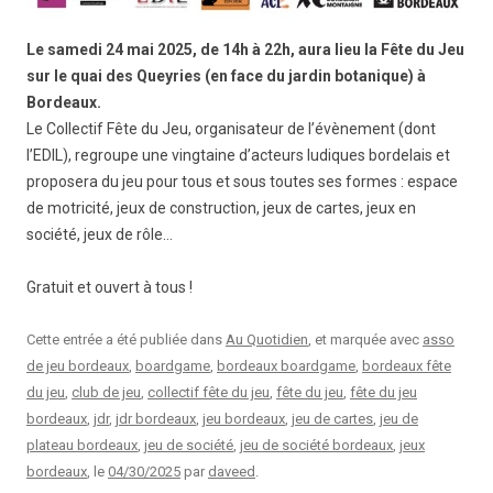
Le samedi 24 mai 2025, de 14h à 22h, aura lieu la Fête du Jeu
sur le quai des Queyries (en face du jardin botanique) à
Bordeaux.
Le Collectif Fête du Jeu, organisateur de l’évènement (dont
l’EDIL), regroupe une vingtaine d’acteurs ludiques bordelais et
proposera du jeu pour tous et sous toutes ses formes : espace
de motricité, jeux de construction, jeux de cartes, jeux en
société, jeux de rôle…
Gratuit et ouvert à tous !
Cette entrée a été publiée dans
Au Quotidien
, et marquée avec
asso
de jeu bordeaux
,
boardgame
,
bordeaux boardgame
,
bordeaux fête
du jeu
,
club de jeu
,
collectif fête du jeu
,
fête du jeu
,
fête du jeu
bordeaux
,
jdr
,
jdr bordeaux
,
jeu bordeaux
,
jeu de cartes
,
jeu de
plateau bordeaux
,
jeu de société
,
jeu de société bordeaux
,
jeux
bordeaux
, le
04/30/2025
par
daveed
.