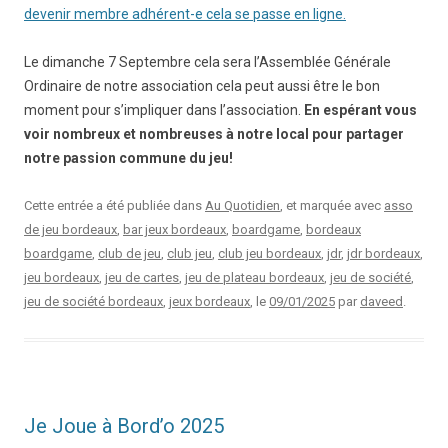
devenir membre adhérent-e cela se passe en ligne.
Le dimanche 7 Septembre cela sera l’Assemblée Générale
Ordinaire de notre association cela peut aussi être le bon
moment pour s’impliquer dans l’association.
En espérant vous
voir nombreux et nombreuses à notre local pour partager
notre passion commune du jeu!
Cette entrée a été publiée dans
Au Quotidien
, et marquée avec
asso
de jeu bordeaux
,
bar jeux bordeaux
,
boardgame
,
bordeaux
boardgame
,
club de jeu
,
club jeu
,
club jeu bordeaux
,
jdr
,
jdr bordeaux
,
jeu bordeaux
,
jeu de cartes
,
jeu de plateau bordeaux
,
jeu de société
,
jeu de société bordeaux
,
jeux bordeaux
, le
09/01/2025
par
daveed
.
Je Joue à Bord’o 2025