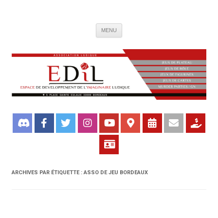
Association de jeux EDIL
Espace de Développement de L'Imaginaire Ludique, association ludique
Aller
bordelaise
MENU
au
contenu
ARCHIVES PAR ÉTIQUETTE :
ASSO DE JEU BORDEAUX