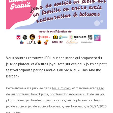
Vous pourrez retrouver l’EDIL sur son stand qui proposera du
jeux de plateau et d’autres joyeuseté sur ces deux jours de petit
festival organisé par nos ami-e-s du bar à jeu « Lilas And the
Barber ».
Cette entrée a été publiée dans
Au Quotidien
, et marquée avec
asso
de jeu bordeaux
,
boardgame
,
bordeaux boardgame
,
club de jeu
,
jdr
,
jdr bordeaux
,
jeu bordeaux
,
jeu de cartes
,
jeu de plateau bordeaux
,
jeu de société
,
jeu de société bordeaux
,
jeux bordeaux
, le
08/24/2025
par
daveed
.