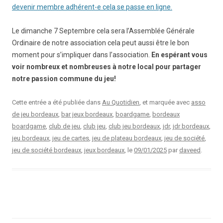
devenir membre adhérent-e cela se passe en ligne.
Le dimanche 7 Septembre cela sera l’Assemblée Générale
Ordinaire de notre association cela peut aussi être le bon
moment pour s’impliquer dans l’association.
En espérant vous
voir nombreux et nombreuses à notre local pour partager
notre passion commune du jeu!
Cette entrée a été publiée dans
Au Quotidien
, et marquée avec
asso
de jeu bordeaux
,
bar jeux bordeaux
,
boardgame
,
bordeaux
boardgame
,
club de jeu
,
club jeu
,
club jeu bordeaux
,
jdr
,
jdr bordeaux
,
jeu bordeaux
,
jeu de cartes
,
jeu de plateau bordeaux
,
jeu de société
,
jeu de société bordeaux
,
jeux bordeaux
, le
09/01/2025
par
daveed
.